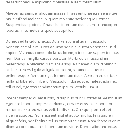
deserunt neque explicabo molestiae autem totam illum?
Maecenas semper aliquam massa. Praesent pharetra sem vitae
nisi eleifend molestie. Aliquam molestie scelerisque ultricies.
Suspendisse potenti. Phasellus interdum risus at mi ullamcorper
lobortis. In et metus aliquet, suscipit leo.
Donec sed tincidunt lacus. Duis vehicula aliquam vestibulum.
Aenean at mollis mi. Cras ac urna sed nisi auctor venenatis ut id
sapien. Vivamus commodo lacus lorem, a tristique sapien tempus
non. Donec fringilla cursus porttitor. Morbi quis massa id mi
pellentesque placerat. Nam scelerisque sit amet diam id blandit.
Nullam ultrices ligula at ligula tincidunt, sit amet aliquet mi
pellentesque. Aenean eget fermentum risus. Aenean eu ultricies
nulla, id bibendum libero. Vestibulum dui augue, malesuada nec
tellus vel, egestas condimentum ipsum. Vestibulum ut.
Integer semper quam turpis, id dapibus nunc ultrices at. Vestibulum
eget orci lobortis, imperdiet diam a, ornare eros. Nam porttitor
rutrum massa, eu varius velit facilisis at. Quisque porta elit et
viverra suscipit. Proin laoreet, nisl et auctor mollis, felis sapien
aliquet felis, nec facilisis tellus enim vitae enim. Nam rhoncus enim
diam, a consequat nisi bibendum pulvinar. Donec aliquam lectus