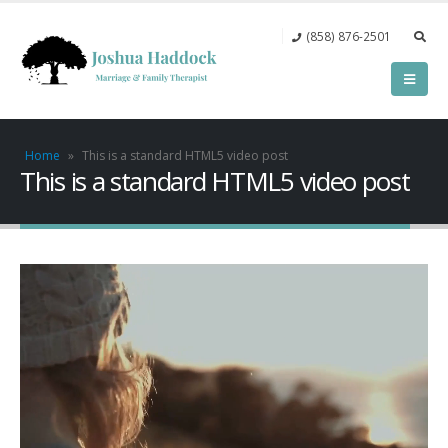
(858) 876-2501‬
Home
»
This is a standard HTML5 video post
This is a standard HTML5 video post