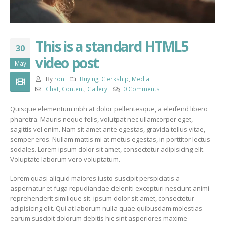
This is a standard HTML5
30
video post
May
By
ron
Buying
,
Clerkship
,
Media
Chat
,
Content
,
Gallery
0 Comments
Quisque elementum nibh at dolor pellentesque, a eleifend libero
pharetra. Mauris neque felis, volutpat nec ullamcorper eget,
sagittis vel enim. Nam sit amet ante egestas, gravida tellus vitae,
semper eros. Nullam mattis mi at metus egestas, in porttitor lectus
sodales. Lorem ipsum dolor sit amet, consectetur adipisicing elit.
Voluptate laborum vero voluptatum.
Lorem quasi aliquid maiores iusto suscipit perspiciatis a
aspernatur et fuga repudiandae deleniti excepturi nesciunt animi
reprehenderit similique sit. ipsum dolor sit amet, consectetur
adipisicing elit. Qui at laborum nulla quae quibusdam molestias
earum suscipit dolorum debitis hic sint asperiores maxime